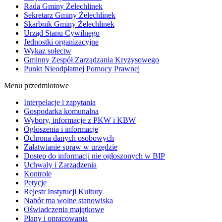
Rada Gminy Żelechlinek
Sekretarz Gminy Żelechlinek
Skarbnik Gminy Żelechlinek
Urząd Stanu Cywilnego
Jednostki organizacyjne
Wykaz sołectw
Gminny Zespół Zarządzania Kryzysowego
Punkt Nieodpłatnej Pomocy Prawnej
Menu przedmiotowe
Interpelacje i zapytania
Gospodarka komunalna
Wybory, informacje z PKW i KBW
Ogłoszenia i informacje
Ochrona danych osobowych
Załatwianie spraw w urzędzie
Dostęp do informacji nie ogłoszonych w BIP
Uchwały i Zarządzenia
Kontrole
Petycje
Rejestr Instytucji Kultury
Nabór ma wolne stanowiska
Oświadczenia majątkowe
Plany i opracowania