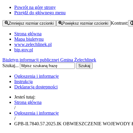
Powrót na górę strony
Przejdź do głównego menu
Kontrast:
Zmniejsz rozmiar czcionki
Powiększ rozmiar czcionki
Strona główna
Mapa biuletynu
www.zelechlinek.pl
bip.gov.pl
Biuletyn informacji publicznej
Gmina Żelechlinek
Szukaj...
Szukaj
Ogłoszenia i informacje
Instrukcja
Deklaracja dostępności
Jesteś tutaj:
Strona główna
/
Ogłoszenia i informacje
/
GPB-II.7840.57.2025.IK OBWIESZCZENIE WOJEWOD