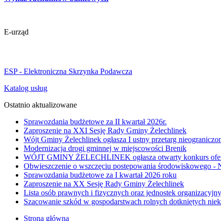
E-urząd
ESP - Elektroniczna Skrzynka Podawcza
Katalog usług
Ostatnio aktualizowane
Sprawozdania budżetowe za II kwartał 2026r.
Zaproszenie na XXI Sesję Rady Gminy Żelechlinek
Wójt Gminy Żelechlinek ogłasza I ustny przetarg nieogranicz
Modernizacja drogi gminnej w miejscowości Brenik
WÓJT GMINY ŻELECHLINEK ogłasza otwarty konkurs ofert na 
Obwieszczenie o wszczęciu postępowania środowiskowego -
Sprawozdania budżetowe za I kwartał 2026 roku
Zaproszenie na XX Sesję Rady Gminy Żelechlinek
Lista osób prawnych i fizycznych oraz jednostek organizacyj
Szacowanie szkód w gospodarstwach rolnych dotkniętych niek
Strona główna