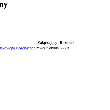
iny
Załączający
Rozmiar
wiskowego Nowiny.pdf
Paweł Kotynia
66 kB