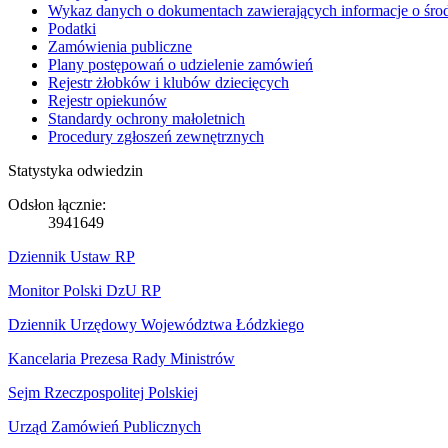
Wykaz danych o dokumentach zawierających informacje o środ
Podatki
Zamówienia publiczne
Plany postępowań o udzielenie zamówień
Rejestr żłobków i klubów dziecięcych
Rejestr opiekunów
Standardy ochrony małoletnich
Procedury zgłoszeń zewnętrznych
Statystyka odwiedzin
Odsłon łącznie:
3941649
Dziennik Ustaw RP
Monitor Polski DzU RP
Dziennik Urzędowy Województwa Łódzkiego
Kancelaria Prezesa Rady Ministrów
Sejm Rzeczpospolitej Polskiej
Urząd Zamówień Publicznych