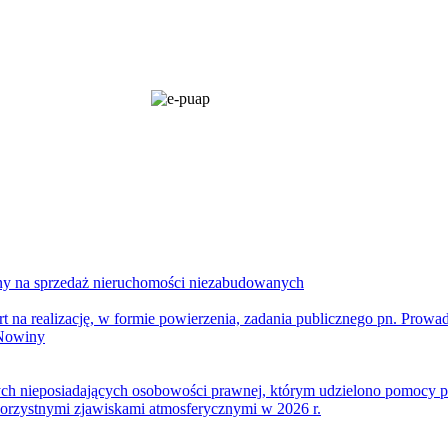
ony na sprzedaż nieruchomości niezabudowanych
realizację, w formie powierzenia, zadania publicznego pn. Prowad
 Nowiny
nych nieposiadających osobowości prawnej, którym udzielono pomocy 
orzystnymi zjawiskami atmosferycznymi w 2026 r.